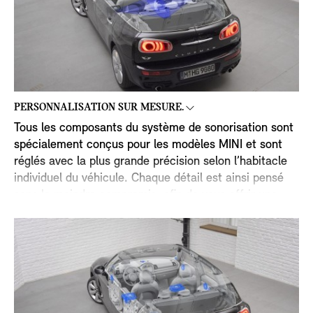
PERSONNALISATION SUR MESURE.
Tous les composants du système de sonorisation sont
spécialement conçus pour les modèles MINI et sont
réglés avec la plus grande précision selon l’habitacle
individuel du véhicule. Chaque détail est ainsi pensé
sans le moindre compromis, afin de vous offrir une
qualité acoustique hors du commun. Des aigus
cristallins, des sons intermédiaires équilibrés et des
basses complètes et riches veillent à ce chaque
chanson soit reproduite avec le plus de pureté et
d’authenticité possible.