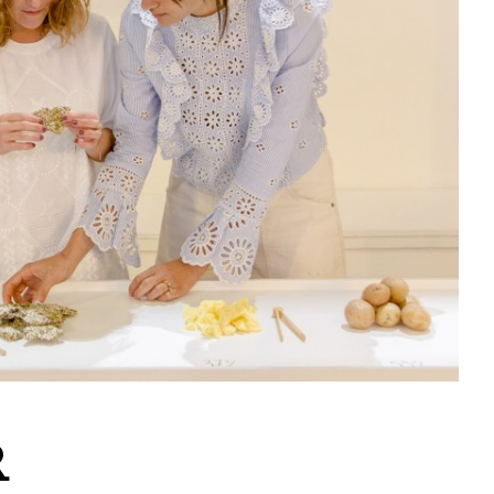
La construction a une structure verticale en
mouvement qui s’insère facilement dans
n’importe quelle ville. La construction est
amovible et peut être déplacée à volonté. Elle
fait 10 mètres de haut pour une surface au sol
de 5m².
R