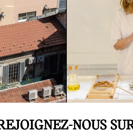
MINI LIVING –Breathe vu de l’intérieur. La
construction est capable de loger trois
personnes, elle a une atmosphère très agréable
grâce à sa membrane transparente qui permet
une luminosité naturelle et un renouvellement
de l’air constant.
REJOIGNEZ-NOUS SU